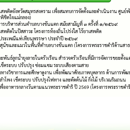
เสพติดจังหวัดสมุทรสงคราม เพื่อสมทบการจัดตั้งและดำเนินงาน ศูนย์พัก
พิชิตใจแม่กลอง)
ารบริหารส่วนตำบลบางขันแตก สมัยสามัญที่ ๓ ครั้งที่ ๑/๒๕๖๙
พติดในปัสสาวะ โครงการท้องถิ่นโปร่งใส ไร้ยาเสพติด
ประเพณีแห่เทียนพรรษา ประจำปี ๒๕๖๙
สุนัขและแมวในพื้นที่ตำบลบางขันแตก (โครงการพระราชดำริด้านสาธ
ันธ์ลูกน้ำยุงลายในครัวเรือน สำรวจครัวเรือนที่มีการจัดการขยะตั้งแต่ต
เช็คระบบ ปรับปรุง ซ่อมแซม ระบบเสียงตามสาย
ทางวิชาการและศึกษาดูงาน เพื่อพัฒนาศักยภาพบุคลากร ด้านการพัฒนา
งลำโพง เช็คระบบ ปรับปรุงไฟทาง และตัดต้นไม้ กิ่งไม้ บริเวณริมถนน
พื่ออาหารกลางวันตามแนวพระราชดำริ ปี 2569 (โครงการพระราชดำริ 