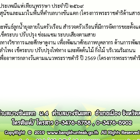
ประเพณีแห่เทียนพรรษา ประจำปี ๒๕๖๙
สุนัขและแมวในพื้นที่ตำบลบางขันแตก (โครงการพระราชดำริด้านสาธ
ันธ์ลูกน้ำยุงลายในครัวเรือน สำรวจครัวเรือนที่มีการจัดการขยะตั้งแต่ต
เช็คระบบ ปรับปรุง ซ่อมแซม ระบบเสียงตามสาย
ทางวิชาการและศึกษาดูงาน เพื่อพัฒนาศักยภาพบุคลากร ด้านการพัฒนา
งลำโพง เช็คระบบ ปรับปรุงไฟทาง และตัดต้นไม้ กิ่งไม้ บริเวณริมถนน
พื่ออาหารกลางวันตามแนวพระราชดำริ ปี 2569 (โครงการพระราชดำริ 