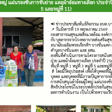
ญ่ แผ่นรองซับการขับถ่าย และผ้าอ้อมทางเลือก ประจำปี 2569 
5 และหมู่ที่ 11)
📢 ข่าวประชาสัมพันธ์กิจกรรม อบต.บ
📌 วันอังคารที่ 19 พฤษภาคม 2569
กองสาธารณสุขและสิ่งแวดล้อม องค์ก
กับ บุคลากรจากโรงพยาบาลส่งเสริมส
อนามัยเฉลิมพระเกียรติฯ บางขันแตก 
ตำบลบางขันแตก และ อสม.
ลงพื้นที่ดำเนินการตามโครงการสนับสน
ถ่าย และผ้าอ้อมทางเลือก ประจำปี 2569
พื้นที่ หมู่ที่ 1 หมู่ที่ 3 หมู่ที่ 5 และ
👵 โดยมีวัตถุประสงค์ เพื่อให้บุคคลที
บุคคล และบุคคลที่มีภาวะปัญหาการกลั้
การสนับสนุนผ้าอ้อมผู้ใหญ่ แผ่นรองซั
สิทธิประโยชน์ในระบบหลักประกันสุข
ผลการดำเนินงาน เป็นไปด้วยความเรี