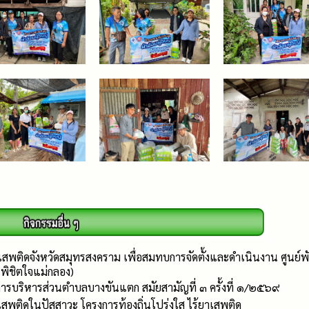
เสพติดจังหวัดสมุทรสงคราม เพื่อสมทบการจัดตั้งและดำเนินงาน ศูนย์พัก
พิชิตใจแม่กลอง)
ารบริหารส่วนตำบลบางขันแตก สมัยสามัญที่ ๓ ครั้งที่ ๑/๒๕๖๙
พติดในปัสสาวะ โครงการท้องถิ่นโปร่งใส ไร้ยาเสพติด