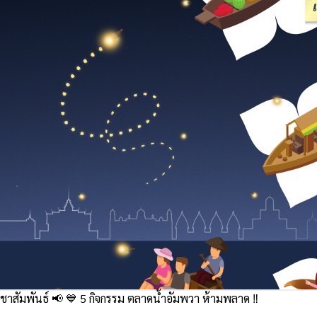
าสัมพันธ์ 📢 💙 5 กิจกรรม ตลาดน้ำอัมพวา ห้ามพลาด ‼️