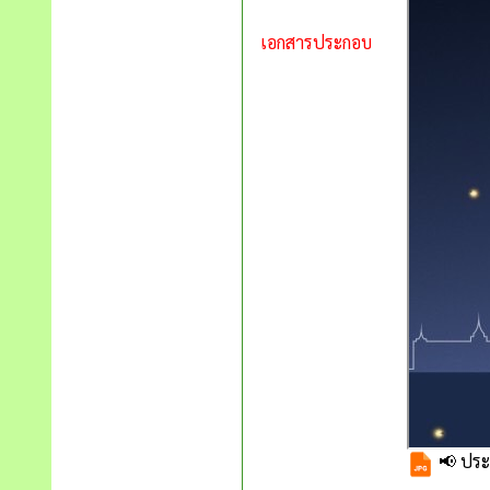
เอกสารประกอบ
📢 ประช