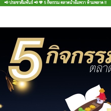
📢 ประชาสัมพันธ์ 📢 💙 5 กิจกรรม ตลาดน้ำอัมพวา ห้ามพลาด ‼️