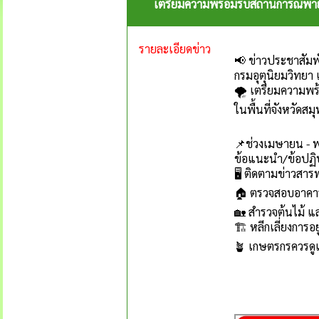
เตรียมความพร้อมรับสถานการณ์พายุฤ
รายละเอียดข่าว
📢 ข่าวประชาสัมพ
กรมอุตุนิยมวิทยา แ
🌪 เตรียมความพร้
ในพื้นที่จังหวัดส
📌ช่วงเมษายน -
ข้อแนะนำ/ข้อปฏิบ
🖥 ติดตามข่าวสาร
🏠 ตรวจสอบอาคารบ
🏡 สำรวจต้นไม้ แ
🏗 หลีกเลี่ยงการอยู
🪴 เกษตรกรควรด