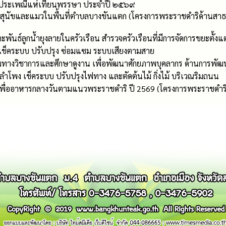
ประเพณีแห่เทียนพรรษา ประจำปี ๒๕๖๙
สุนัขและแมวในพื้นที่ตำบลบางขันแตก (โครงการพระราชดำริด้านสาธ
ันธ์ลูกน้ำยุงลายในครัวเรือน สำรวจครัวเรือนที่มีการจัดการขยะตั้งแต่ต
เช็คระบบ ปรับปรุง ซ่อมแซม ระบบเสียงตามสาย
ทางวิชาการและศึกษาดูงาน เพื่อพัฒนาศักยภาพบุคลากร ด้านการพัฒนา
งลำโพง เช็คระบบ ปรับปรุงไฟทาง และตัดต้นไม้ กิ่งไม้ บริเวณริมถนน
พื่ออาหารกลางวันตามแนวพระราชดำริ ปี 2569 (โครงการพระราชดำริ 