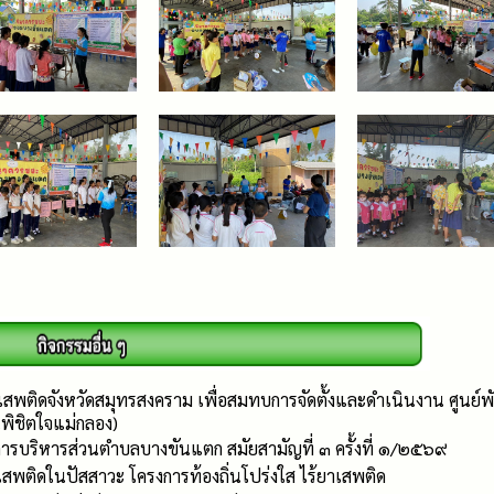
เสพติดจังหวัดสมุทรสงคราม เพื่อสมทบการจัดตั้งและดำเนินงาน ศูนย์พัก
พิชิตใจแม่กลอง)
ารบริหารส่วนตำบลบางขันแตก สมัยสามัญที่ ๓ ครั้งที่ ๑/๒๕๖๙
พติดในปัสสาวะ โครงการท้องถิ่นโปร่งใส ไร้ยาเสพติด